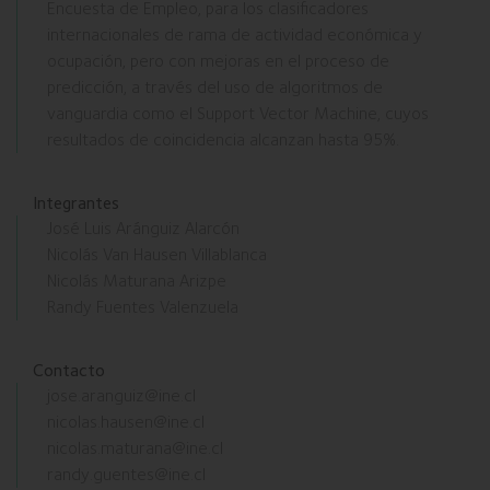
Encuesta de Empleo, para los clasificadores
internacionales de rama de actividad económica y
ocupación, pero con mejoras en el proceso de
predicción, a través del uso de algoritmos de
vanguardia como el Support Vector Machine, cuyos
resultados de coincidencia alcanzan hasta 95%.
Integrantes
José Luis Aránguiz Alarcón
Nicolás Van Hausen Villablanca
Nicolás Maturana Arizpe
Randy Fuentes Valenzuela
Contacto
jose.aranguiz@ine.cl
nicolas.hausen@ine.cl
nicolas.maturana@ine.cl
randy.guentes@ine.cl