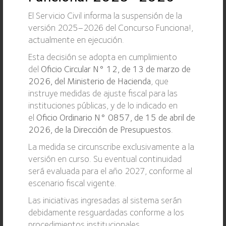
el código correcto en un 83%, pues se codificó
El Servicio Civil informa la suspensión de la
también en más de siete códigos diferentes. El sistema
versión 2025–2026 del Concurso Funciona!,
automático es más rápido y preciso, evita estos
actualmente en ejecución.
errores de codificación múltiple y elimina un consumo
de más de 3.600 horas efectivas de trabajo al mes.
Esta decisión se adopta en cumplimiento
del
Oficio Circular N° 12, de 13 de marzo de
2026, del Ministerio de Hacienda
, que
Beneficiados con la iniciativa
instruye medidas de ajuste fiscal para las
Impacta positivamente en los usuarios al interior del
instituciones públicas, y de lo indicado en
INE, pues disminuye significativamente el tiempo y
el
Oficio Ordinario N° 0857, de 15 de abril de
costo de procesamiento de la codificación: en
2026, de la Dirección de Presupuestos
.
términos concretos, en la ENE se pasa de utilizar 22
personas permanentes con jornada completa, a utilizar
La medida se circunscribe exclusivamente a la
solo 4 personas, incluyendo validaciones posteriores
versión en curso. Su eventual continuidad
incluidas. Eso representa un ahorro de más de 70% del
será evaluada para el año 2027, conforme al
costo mano de obra. La automatización permite
escenario fiscal vigente.
reducir los tiempos de espera de procesamiento entre
Las iniciativas ingresadas al sistema serán
4 a 6 días por mes.
debidamente resguardadas conforme a los
procedimientos institucionales.