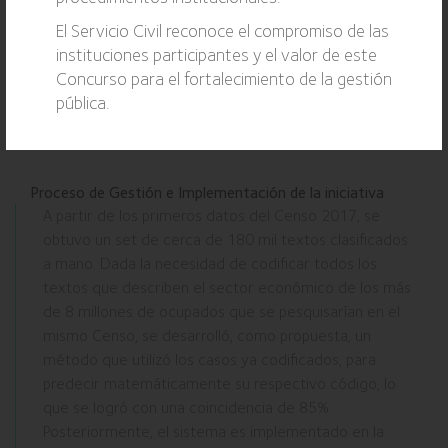
Elementos claves para implementar la iniciativa
El Servicio Civil reconoce el compromiso de las
La iniciativa está implementándose en las encuestas
instituciones participantes y el valor de este
del INE, y puede replicarse en otras como CASEN. El
Concurso para el fortalecimiento de la gestión
sistema puede aplicarse en salud, analizando fichas
pública.
médicas para prevenir enfermedades, o en educación,
alertando sobre situaciones de bullyng.
Proceso de Gestión e Implementación de la iniciativa
A partir de los primeros datos del Censo 2017, se
obtuvo un set de cerca de 180 mil textos clasificados
a mano. Dada la necesidad de codificar todos los
textos que describen el sector económico de los más
de 8 millones de ocupados que se pesquisarían en el
mismo Censo, se desarrolló, como propuesta, un
método que utilizó los casos ya codificados, para
predecir matemáticamente su respectivo código, lo
que se logró con una coincidencia de 85%.
Posteriormente, el sistema es implementado en la